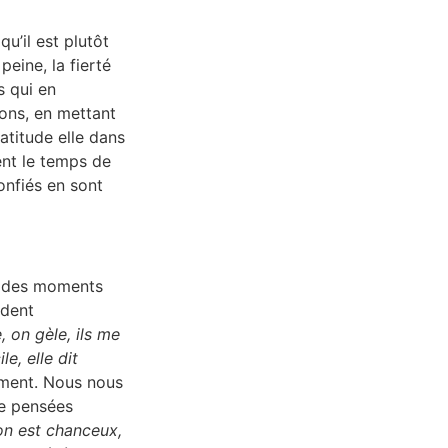
qu’il est plutôt
peine, la fierté
s qui en
ons, en mettant
atitude elle dans
ent le temps de
onfiés en sont
nt des moments
ndent
, on gèle, ils me
le, elle dit
nément. Nous nous
de pensées
, on est chanceux,