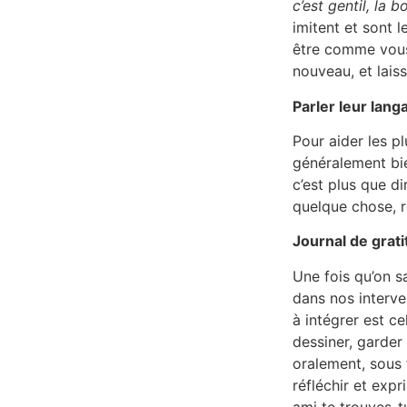
c’est gentil, la 
imitent et sont l
être comme vous,
nouveau, et lais
Parler leur lang
Pour aider les p
généralement bien
c’est plus que di
quelque chose, r
Journal de grat
Une fois qu’on s
dans nos interve
à intégrer est ce
dessiner, garder 
oralement, sous 
réfléchir et exp
ami te trouves-tu