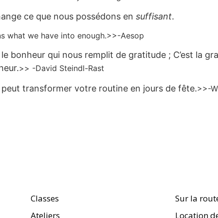
change ce que nous possédons en
suffisant
.
ns what we have into enough.>>-Aesop
 le bonheur qui nous remplit de gratitude ; C’est la gr
heur.
>>
-David Steindl-Rast
 peut transformer votre routine en jours de fête.
>>
-W
Classes
Sur la rout
Ateliers
Location de