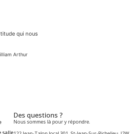
atitude qui nous
illiam Arthur
Des questions ?
e
Nous sommes là pour y répondre.
 salle
122 Jean-Talon local 301, St-Jean-Sur-Richelieu, J2W