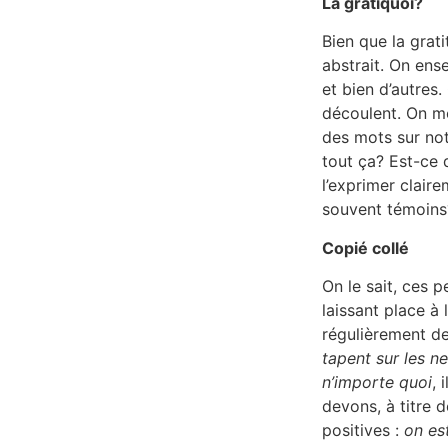
La gratiquoi?
Bien que la grati
abstrait. On ensei
et bien d’autres
découlent. On mo
des mots sur not
tout ça? Est-ce 
l’exprimer clair
souvent témoins
Copié collé
On le sait, ces 
laissant place à 
régulièrement de
tapent sur les ne
n’importe quoi
, 
devons, à titre 
positives :
on est