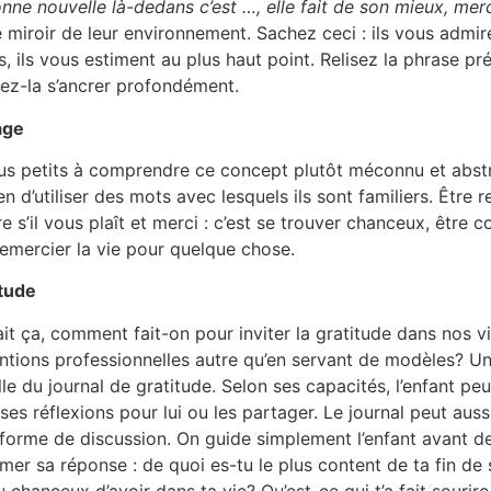
bonne nouvelle là-dedans c’est …, elle fait de son mieux, mer
e miroir de leur environnement. Sachez ceci : ils vous admire
 ils vous estiment au plus haut point. Relisez la phrase pr
sez-la s’ancrer profondément.
age
lus petits à comprendre ce concept plutôt méconnu et abstra
 d’utiliser des mots avec lesquels ils sont familiers. Être 
re s’il vous plaît et merci : c’est se trouver chanceux, être 
emercier la vie pour quelque chose.
itude
ait ça, comment fait-on pour inviter la gratitude dans nos vi
ntions professionnelles autre qu’en servant de modèles? Un
lle du journal de gratitude. Selon ses capacités, l’enfant peu
ses réflexions pour lui ou les partager. Le journal peut auss
forme de discussion. On guide simplement l’enfant avant de 
rimer sa réponse : de quoi es-tu le plus content de ta fin d
 chanceux d’avoir dans ta vie? Qu’est-ce qui t’a fait sourire