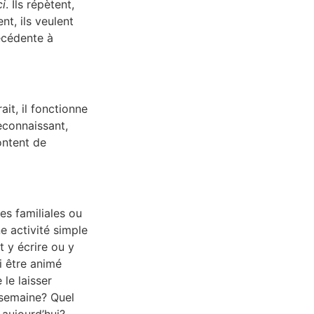
ci
. Ils répètent,
nt, ils veulent
écédente à
it, il fonctionne
reconnaissant,
content de
es familiales ou
e activité simple
t y écrire ou y
i être animé
le laisser
e semaine? Quel
 aujourd’hui?