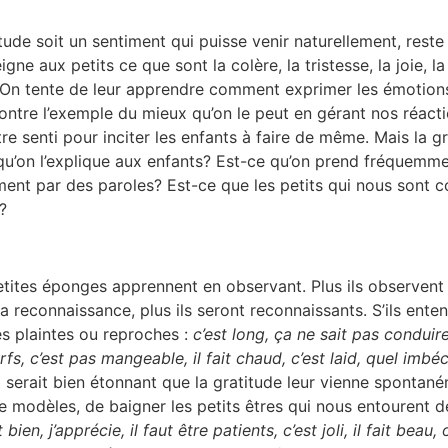
tude soit un sentiment qui puisse venir naturellement, reste 
gne aux petits ce que sont la colère, la tristesse, la joie, la 
. On tente de leur apprendre comment exprimer les émotion
ntre l’exemple du mieux qu’on le peut en gérant nos réacti
re senti pour inciter les enfants à faire de même. Mais la gr
qu’on l’explique aux enfants? Est-ce qu’on prend fréquemm
ement par des paroles? Est-ce que les petits qui nous sont c
?
petites éponges apprennent en observant. Plus ils observe
la reconnaissance, plus ils seront reconnaissants. S’ils ente
s plaintes ou reproches :
c’est long, ça ne sait pas conduire
rfs, c’est pas mangeable, il fait chaud, c’est laid, quel imbéci
il serait bien étonnant que la gratitude leur vienne sponta
de modèles, de baigner les petits êtres qui nous entourent 
 bien, j’apprécie, il faut être patients, c’est joli, il fait beau