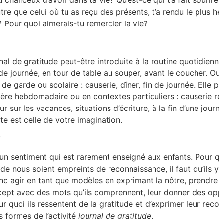
re que celui où tu as reçu des présents, t’a rendu le plus h
 Pour quoi aimerais-tu remercier la vie?
rnal de gratitude peut-être introduite à la routine quotidienn
 de journée, en tour de table au souper, avant le coucher. O
 de garde ou scolaire : causerie, dîner, fin de journée. Elle 
ère hebdomadaire ou en contextes particuliers : causerie re
r sur les vacances, situations d’écriture, à la fin d’une jour
mite est celle de votre imagination.
?
 un sentiment qui est rarement enseigné aux enfants. Pour 
 de nous soient empreints de reconnaissance, il faut qu’ils 
 agir en tant que modèles en exprimant la nôtre, prendre 
cept avec des mots qu’ils comprennent, leur donner des op
ur quoi ils ressentent de la gratitude et d’exprimer leur re
s formes de l’activité
journal de gratitude
.